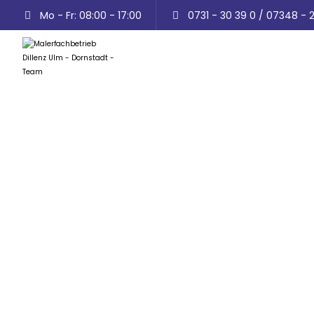
Mo - Fr: 08:00 - 17:00
0731 - 30 39 0 / 07348 - 
Malermeisterfa
Region Ulm, Dor
Zuverlässiger Malerfachbetrieb aus Dornstadt 
Tapezierarbeiten, Lackierarbeiten, Fassadenan
Trockenbau, Schimmelbeseitigung und vieles m