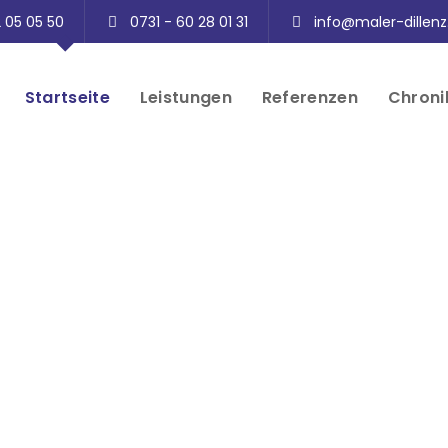
2 05 05 50
0731 - 60 28 01 31
info@maler-dillenz
Startseite
Leistungen
Referenzen
Chroni
chbetrieb
nstadt
für Leistungen wie Malerarbeiten,
striche, Dekorative Gestaltung,
ehr in der Region Dornstadt, Ulm,