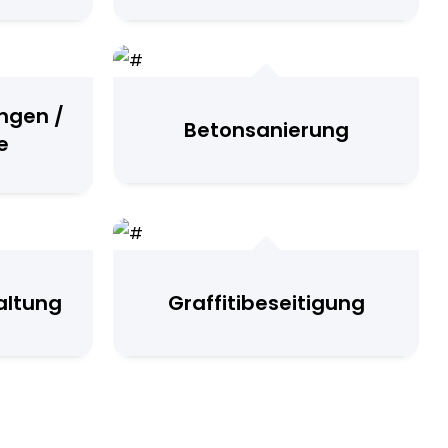
ngen /
Betonsanierung
e
altung
Graffitibeseitigung