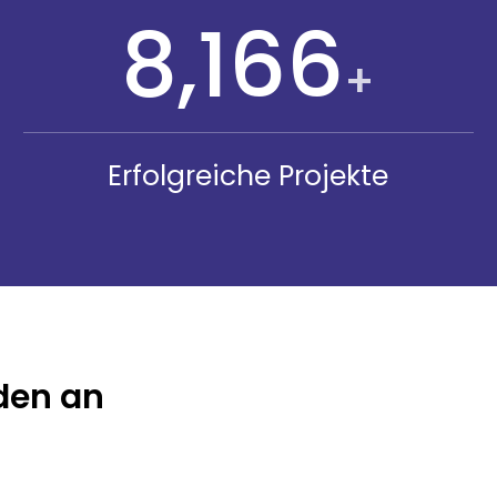
9,852
+
Erfolgreiche Projekte
den an