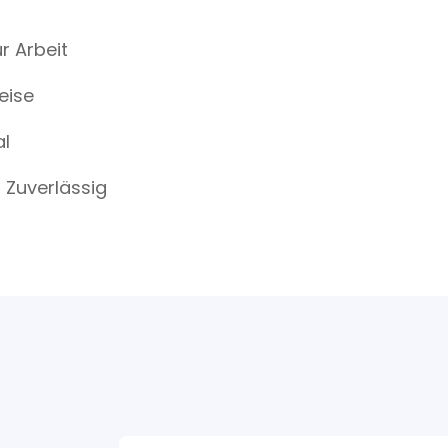
ur Arbeit
reise
al
 Zuverlässig